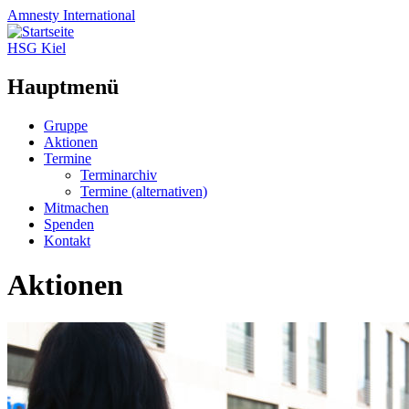
Amnesty
International
HSG Kiel
Hauptmenü
Zum
Gruppe
Inhalt
Aktionen
springen
Termine
Terminarchiv
Termine (alternativen)
Mitmachen
Spenden
Kontakt
Aktionen