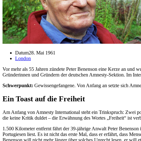
Datum
28. Mai 1961
London
Vor mehr als 55 Jahren zündete Peter Benenson eine Kerze an und wu
Gründerinnen und Gründern der deutschen Amnesty-Sektion. Im Intervi
Schwerpunkt:
Gewissengefangene. Von Anfang an setzte sich Amnest
Ein Toast auf die Freiheit
Am Anfang von Amnesty International steht ein Trinkspruch: Zwei port
die keine Kritik duldet – die Erwähnung des Wortes „Freiheit“ ist ve
1.500 Kilometer entfernt fährt der 39-jährige Anwalt Peter Benenson
Portugiesen liest. Es ist nicht das erste Mal, dass er erfährt, dass
Benenson will nicht mehr länger über solches Unrecht lesen, er will e