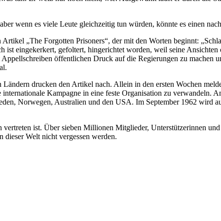
 aber wenn es viele Leute gleichzeitig tun würden, könnte es einen nach
 Artikel „The Forgotten Prisoners“, der mit den Worten beginnt: „Schla
ist eingekerkert, gefoltert, hingerichtet worden, weil seine Ansichte
 Appellschreiben öffentlichen Druck auf die Regierungen zu machen un
al.
Ländern drucken den Artikel nach. Allein in den ersten Wochen melden s
te internationale Kampagne in eine feste Organisation zu verwandeln. 
hweden, Norwegen, Australien und den USA. Im September 1962 wird au
ertreten ist. Über sieben Millionen Mitglieder, Unterstützerinnen und U
n dieser Welt nicht vergessen werden.