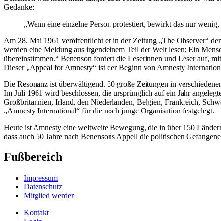
Gedanke:
„Wenn eine einzelne Person protestiert, bewirkt das nur wenig,
Am 28. Mai 1961 veröffentlicht er in der Zeitung „The Observer“ den
werden eine Meldung aus irgendeinem Teil der Welt lesen: Ein Mensch 
übereinstimmen.“ Benenson fordert die Leserinnen und Leser auf, mit
Dieser „Appeal for Amnesty“ ist der Beginn von Amnesty Internation
Die Resonanz ist überwältigend. 30 große Zeitungen in verschiedenen 
Im Juli 1961 wird beschlossen, die ursprünglich auf ein Jahr angeleg
Großbritannien, Irland, den Niederlanden, Belgien, Frankreich, Sc
„Amnesty International“ für die noch junge Organisation festgelegt.
Heute ist Amnesty eine weltweite Bewegung, die in über 150 Ländern v
dass auch 50 Jahre nach Benensons Appell die politischen Gefangene
Fußbereich
Impressum
Datenschutz
Mitglied werden
Kontakt