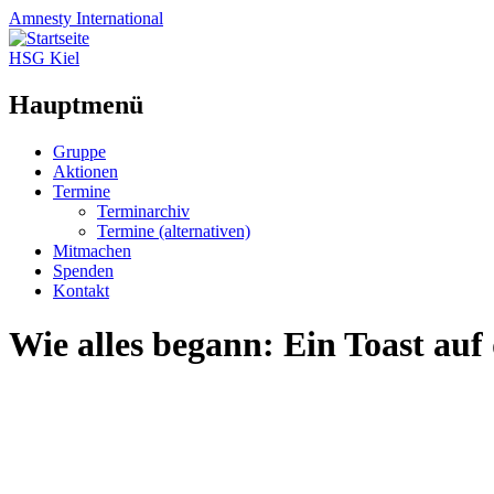
Amnesty
International
HSG Kiel
Hauptmenü
Zum
Gruppe
Inhalt
Aktionen
springen
Termine
Terminarchiv
Termine (alternativen)
Mitmachen
Spenden
Kontakt
Wie alles begann: Ein Toast auf 