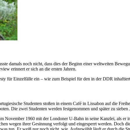
sste damals noch nicht, dass dies der Beginn einer weltweiten Bewegu
ew erinnert er sich an die ersten Jahren.
y für Einzelfälle ein – wie zum Beispiel für den in der DDR inhaftie
ugiesische Studenten stoßen in einem Café in Lissabon auf die Freiheit
rboten. Die zwei Studenten werden festgenommen und später zu sieben Ja
 im November 1960 mit der Londoner U-Bahn in seine Kanzlei, als er i
 Menschen wegen ihrer Gesinnung verfolgt und eingesperrt werden. Doch
twas tun. Er weiß nur noch nicht, wie. Aufgewühlt läuft er durch die S