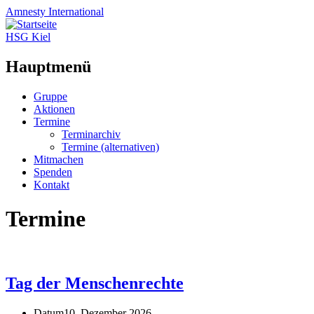
Amnesty
International
HSG Kiel
Hauptmenü
Zum
Gruppe
Inhalt
Aktionen
springen
Termine
Terminarchiv
Termine (alternativen)
Mitmachen
Spenden
Kontakt
Termine
Tag der Menschenrechte
Datum
10. Dezember 2026